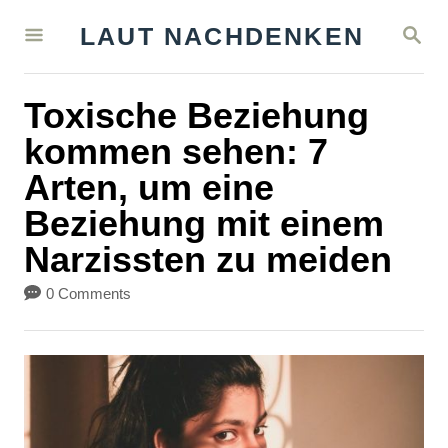
S
S
LAUT NACHDENKEN
k
E
A
i
R
Toxische Beziehung
C
p
H
kommen sehen: 7
t
Arten, um eine
o
Beziehung mit einem
C
Narzissten zu meiden
o
n
0 Comments
t
e
n
t