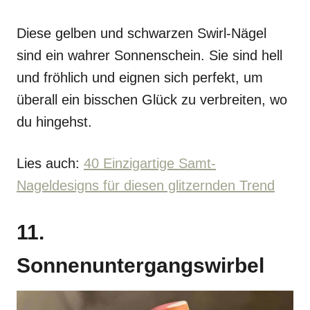
Diese gelben und schwarzen Swirl-Nägel
sind ein wahrer Sonnenschein. Sie sind hell
und fröhlich und eignen sich perfekt, um
überall ein bisschen Glück zu verbreiten, wo
du hingehst.
Lies auch:
40 Einzigartige Samt-
Nageldesigns für diesen glitzernden Trend
11.
Sonnenuntergangswirbel