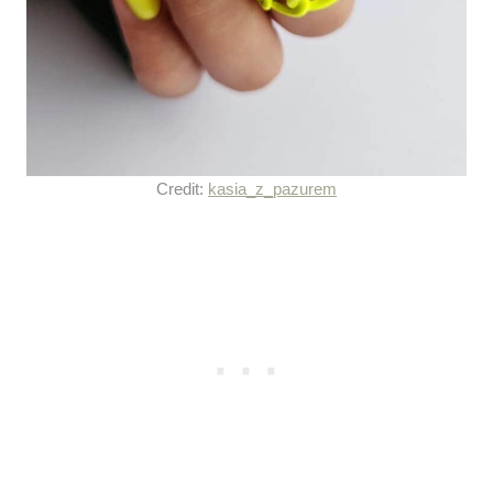
Credit:
kasia_z_pazurem