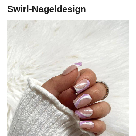
Swirl-Nageldesign