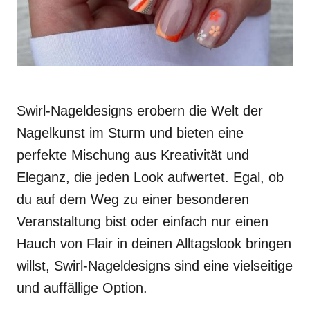
Swirl-Nageldesigns erobern die Welt der
Nagelkunst im Sturm und bieten eine
perfekte Mischung aus Kreativität und
Eleganz, die jeden Look aufwertet. Egal, ob
du auf dem Weg zu einer besonderen
Veranstaltung bist oder einfach nur einen
Hauch von Flair in deinen Alltagslook bringen
willst, Swirl-Nageldesigns sind eine vielseitige
und auffällige Option.