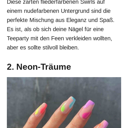
Diese zarten fliederfarbenen Swirls auf
einem nudefarbenen Untergrund sind die
perfekte Mischung aus Eleganz und Spaß.
Es ist, als ob sich deine Nägel für eine
Teeparty mit den Feen verkleiden wollten,
aber es sollte stilvoll bleiben.
2. Neon-Träume