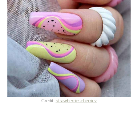
Credit:
strawberriescherriez