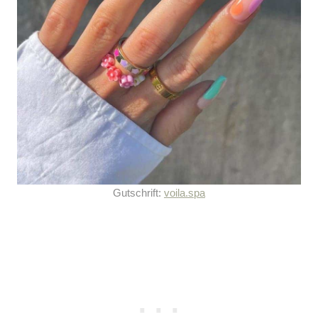
Gutschrift:
voila.spa