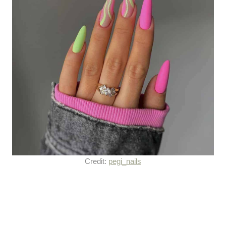
Credit:
pegi_nails