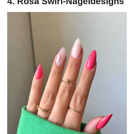
4. Rosa Swirl-Nageldesigns