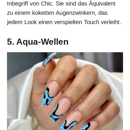
Inbegriff von Chic. Sie sind das Äquivalent
zu einem koketten Augenzwinkern, das
jedem Look einen verspielten Touch verleiht.
5. Aqua-Wellen