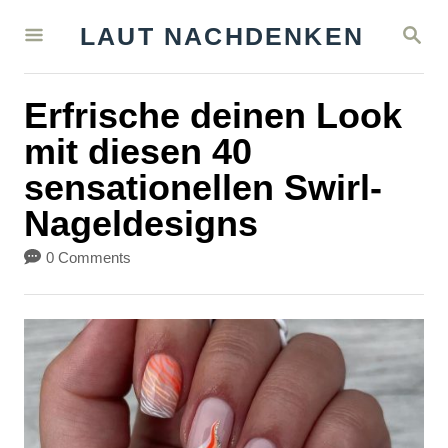
S
S
LAUT NACHDENKEN
k
E
A
i
R
Erfrische deinen Look
C
p
H
mit diesen 40
t
sensationellen Swirl-
o
Nageldesigns
C
o
0 Comments
n
t
e
n
t