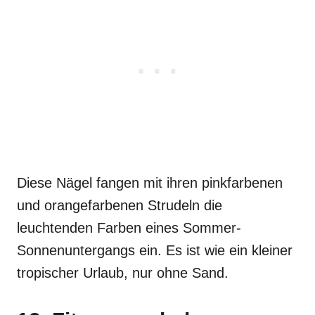
Diese Nägel fangen mit ihren pinkfarbenen
und orangefarbenen Strudeln die
leuchtenden Farben eines Sommer-
Sonnenuntergangs ein. Es ist wie ein kleiner
tropischer Urlaub, nur ohne Sand.