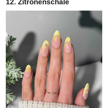
12. Zitronenschale