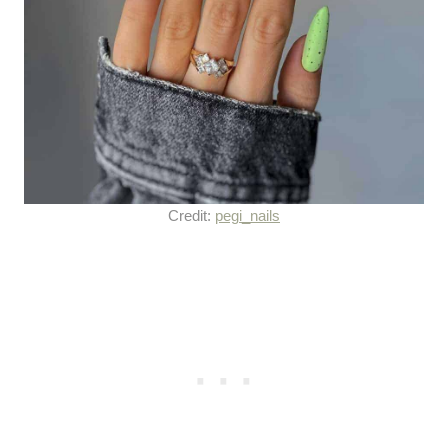
Credit:
pegi_nails