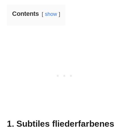
Contents
show
1. Subtiles fliederfarbenes