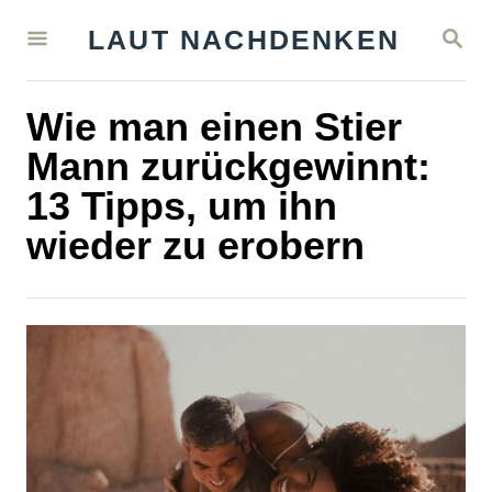
S
S
LAUT NACHDENKEN
k
E
A
i
R
Wie man einen Stier
C
p
H
Mann zurückgewinnt:
t
13 Tipps, um ihn
o
wieder zu erobern
C
o
n
t
e
n
t