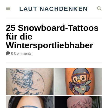
S
S
LAUT NACHDENKEN
k
E
A
i
R
25 Snowboard-Tattoos
C
p
H
für die
t
Wintersportliebhaber
o
C
0 Comments
o
n
t
e
n
t