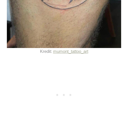
Kredit:
mumont_tattoo_art