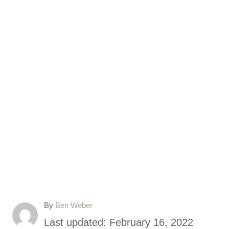
A
By
Ben Weber
u
P
Last updated:
February 16, 2022
t