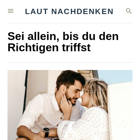
S
S
LAUT NACHDENKEN
k
E
A
i
R
Sei allein, bis du den
C
p
H
Richtigen triffst
t
o
C
o
n
t
e
n
t