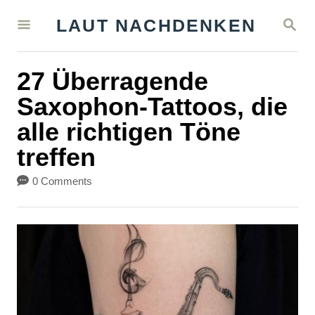
S
S
LAUT NACHDENKEN
k
E
A
i
R
27 Überragende
C
p
H
Saxophon-Tattoos, die
t
alle richtigen Töne
o
treffen
C
o
0 Comments
n
t
e
n
t