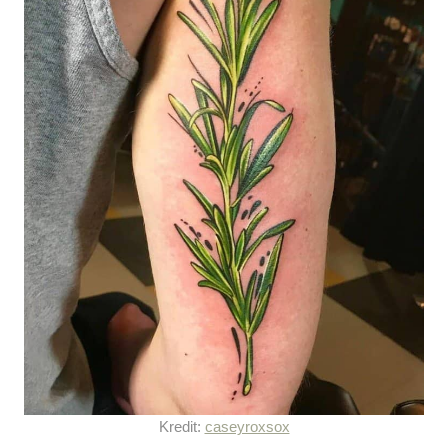
Kredit:
caseyroxsox