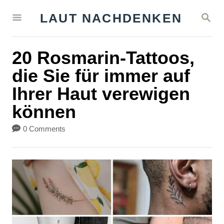
S
S
LAUT NACHDENKEN
k
E
A
i
R
20 Rosmarin-Tattoos,
C
p
H
die Sie für immer auf
t
Ihrer Haut verewigen
o
können
C
o
0 Comments
n
t
e
n
t