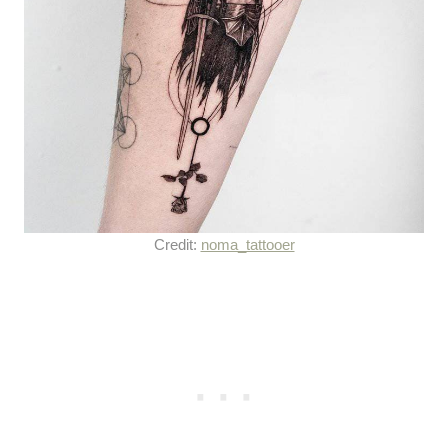
Credit:
noma_tattooer