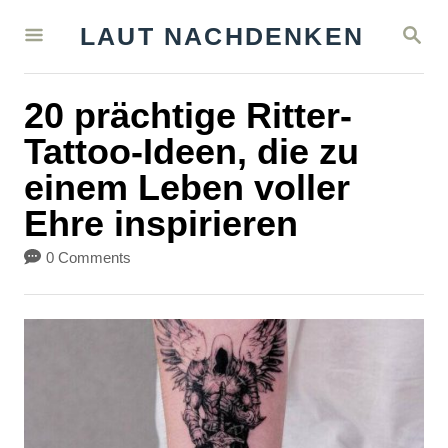
S
S
LAUT NACHDENKEN
k
E
A
i
R
20 prächtige Ritter-
C
p
H
Tattoo-Ideen, die zu
t
einem Leben voller
o
Ehre inspirieren
C
o
0 Comments
n
t
e
n
t