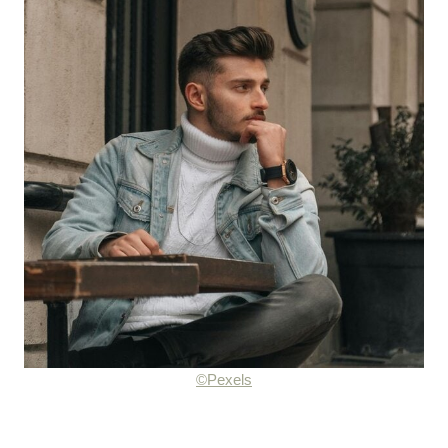
©Pexels