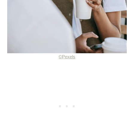
©Pexels