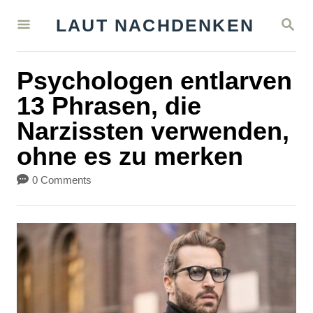
S
S
LAUT NACHDENKEN
k
E
A
i
R
Psychologen entlarven
C
p
H
13 Phrasen, die
t
Narzissten verwenden,
o
ohne es zu merken
C
o
0 Comments
n
t
e
n
t