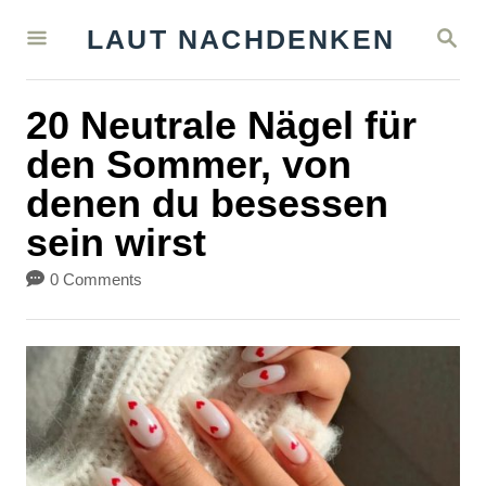
S
S
LAUT NACHDENKEN
k
E
A
i
R
20 Neutrale Nägel für
C
p
H
den Sommer, von
t
denen du besessen
o
sein wirst
C
o
0 Comments
n
t
e
n
t