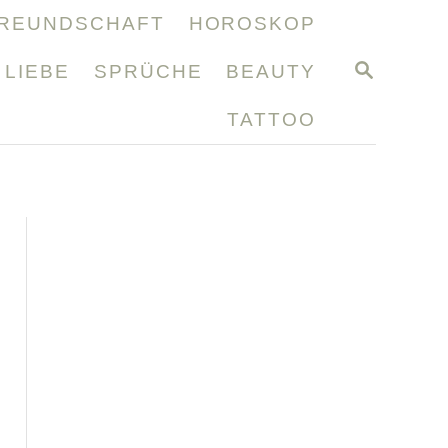
REUNDSCHAFT
HOROSKOP
S
LIEBE
SPRÜCHE
BEAUTY
E
A
TATTOO
R
C
H