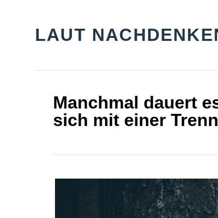
S
k
LAUT NACHDENKE
i
p
t
o
Manchmal dauert es
C
sich mit einer Tren
o
n
t
e
n
t