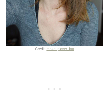
Credit:
makeuplover_kat