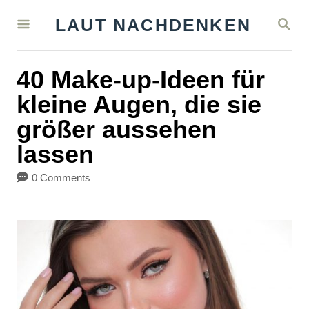
S
S
LAUT NACHDENKEN
k
E
A
i
R
40 Make-up-Ideen für
C
p
H
kleine Augen, die sie
t
größer aussehen
o
lassen
C
o
0 Comments
n
t
e
n
t