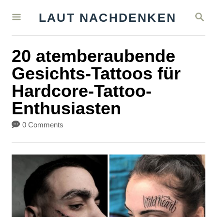
S
S
LAUT NACHDENKEN
k
E
A
i
R
20 atemberaubende
C
p
H
Gesichts-Tattoos für
t
Hardcore-Tattoo-
o
Enthusiasten
C
o
0 Comments
n
t
e
n
t