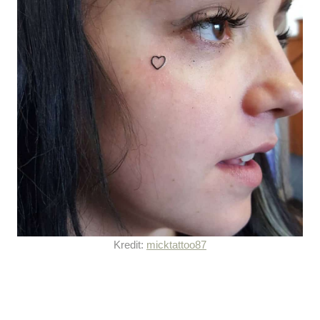
Kredit:
micktattoo87