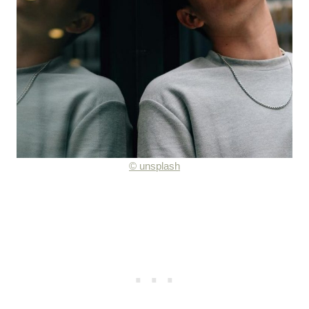
©
unsplash