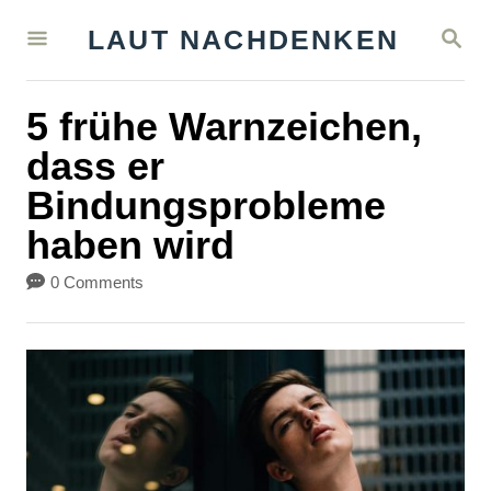
S
S
LAUT NACHDENKEN
k
E
A
i
R
5 frühe Warnzeichen,
C
p
H
dass er
t
Bindungsprobleme
o
haben wird
C
o
0 Comments
n
t
e
n
t