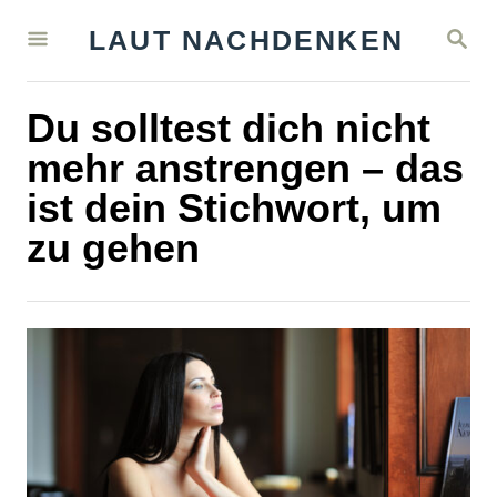
S
S
LAUT NACHDENKEN
k
E
A
i
R
Du solltest dich nicht
C
p
H
mehr anstrengen – das
t
ist dein Stichwort, um
o
zu gehen
C
o
n
t
e
n
t