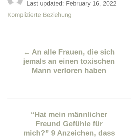
u
P
Last updated:
February 16, 2022
t
o
C
Komplizierte Beziehung
h
o
s
a
r
t
t
P
e
e
An alle Frauen, die sich
d
g
o
jemals an einen toxischen
o
o
Mann verloren haben
s
n
r
i
t
e
n
s
“Hat mein männlicher
a
Freund Gefühle für
v
mich?” 9 Anzeichen, dass