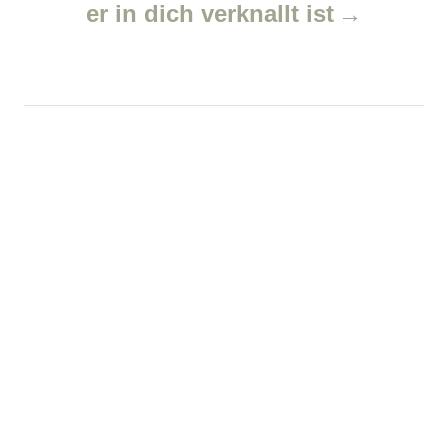
er in dich verknallt ist
i
g
a
t
i
o
n