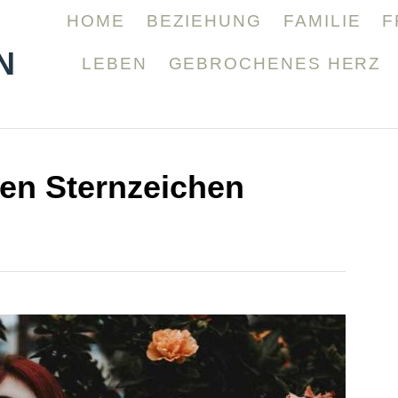
HOME
BEZIEHUNG
FAMILIE
F
N
LEBEN
GEBROCHENES HERZ
sten Sternzeichen