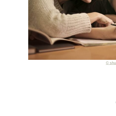
© shu