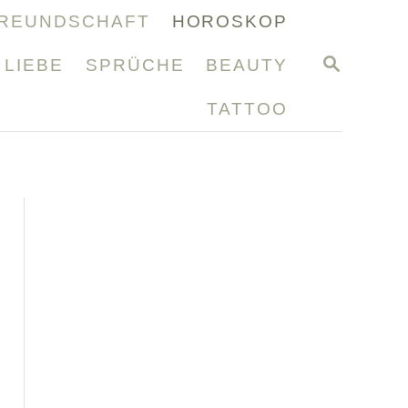
REUNDSCHAFT
HOROSKOP
S
LIEBE
SPRÜCHE
BEAUTY
E
A
TATTOO
R
C
H