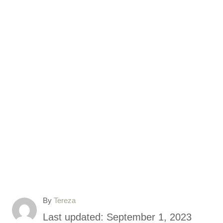
A
By
Tereza
u
P
Last updated:
September 1, 2023