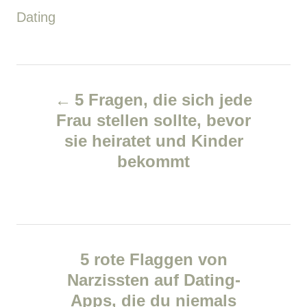
t
o
C
Dating
h
o
s
a
r
t
t
P
e
e
5 Fragen, die sich jede
d
g
o
Frau stellen sollte, bevor
o
o
sie heiratet und Kinder
s
n
r
bekommt
i
t
e
n
s
a
5 rote Flaggen von
v
Narzissten auf Dating-
Apps, die du niemals