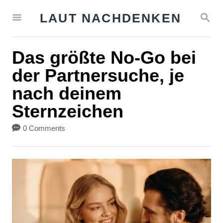
S
S
LAUT NACHDENKEN
k
E
A
i
R
Das größte No-Go bei
C
p
H
der Partnersuche, je
t
nach deinem
o
Sternzeichen
C
o
0 Comments
n
t
e
n
t