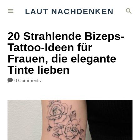
S
S
LAUT NACHDENKEN
k
E
A
i
R
20 Strahlende Bizeps-
C
p
H
Tattoo-Ideen für
t
Frauen, die elegante
o
Tinte lieben
C
o
0 Comments
n
t
e
n
t