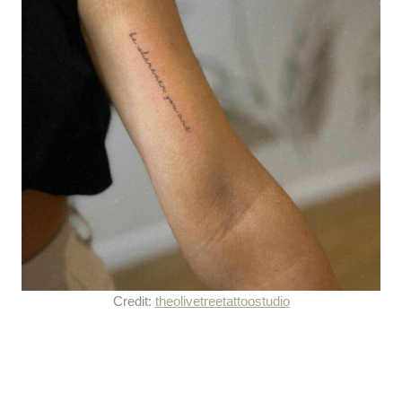
Credit:
theolivetreetattoostudio