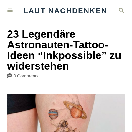
S
S
LAUT NACHDENKEN
k
E
A
i
R
23 Legendäre
C
p
H
Astronauten-Tattoo-
t
Ideen “Inkpossible” zu
o
widerstehen
C
o
0 Comments
n
t
e
n
t