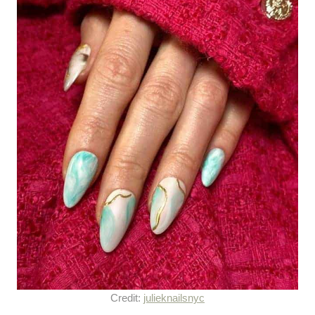
Credit:
julieknailsnyc