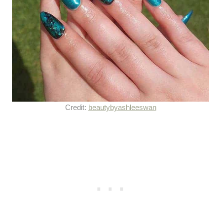
Credit:
beautybyashleeswan