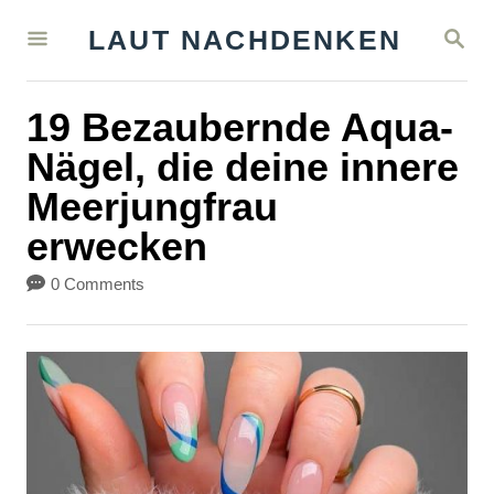
S
S
LAUT NACHDENKEN
k
E
A
i
R
19 Bezaubernde Aqua-
C
p
H
Nägel, die deine innere
t
Meerjungfrau
o
erwecken
C
o
0 Comments
n
t
e
n
t