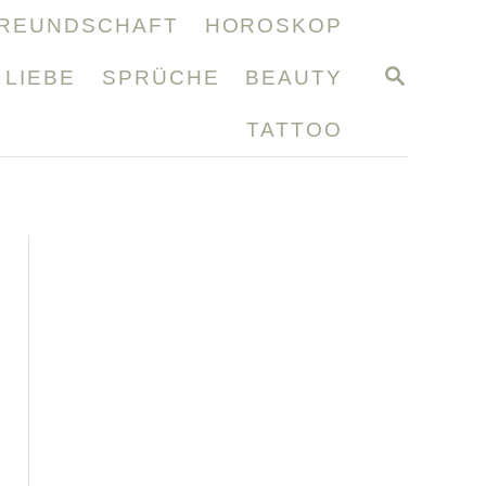
REUNDSCHAFT
HOROSKOP
S
LIEBE
SPRÜCHE
BEAUTY
E
A
TATTOO
R
C
H