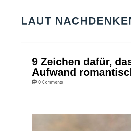
S
k
LAUT NACHDENKE
i
p
t
o
9 Zeichen dafür, da
C
Aufwand romantisch
o
0 Comments
n
t
e
n
t