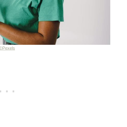
©Pexels