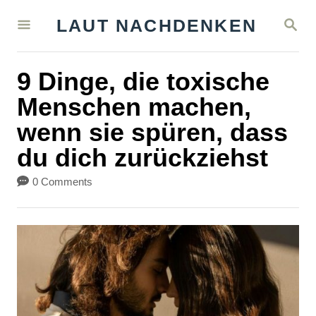
S
S
LAUT NACHDENKEN
k
E
A
i
R
9 Dinge, die toxische
C
p
H
Menschen machen,
t
wenn sie spüren, dass
o
du dich zurückziehst
C
o
0 Comments
n
t
e
n
t