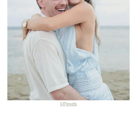
©Pexels