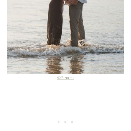
©Pexels