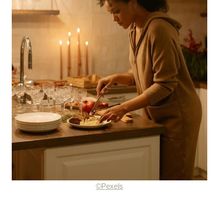
©Pexels