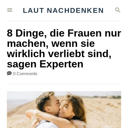
S
S
LAUT NACHDENKEN
k
E
A
i
R
8 Dinge, die Frauen nur
C
p
H
machen, wenn sie
t
wirklich verliebt sind,
o
sagen Experten
C
o
0 Comments
n
t
e
n
t