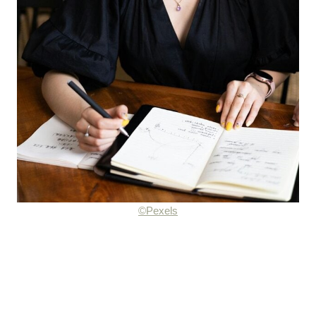
©Pexels