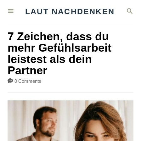
S
S
LAUT NACHDENKEN
k
E
A
i
R
7 Zeichen, dass du
C
p
H
mehr Gefühlsarbeit
t
leistest als dein
o
Partner
C
o
0 Comments
n
t
e
n
t