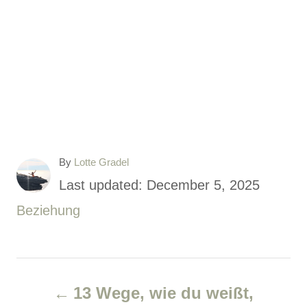
A
By
Lotte Gradel
u
P
Last updated:
December 5, 2025
t
o
C
Beziehung
h
o
s
a
r
t
t
P
e
e
13 Wege, wie du weißt,
d
g
o