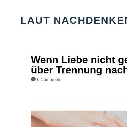
S
k
LAUT NACHDENKE
i
p
t
o
Wenn Liebe nicht g
C
über Trennung nac
o
0 Comments
n
t
e
n
t