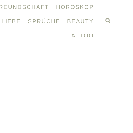
REUNDSCHAFT
HOROSKOP
S
LIEBE
SPRÜCHE
BEAUTY
E
A
TATTOO
R
C
H