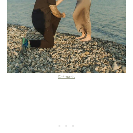
©Pexels