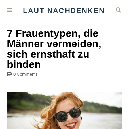
S
S
LAUT NACHDENKEN
k
E
A
i
R
7 Frauentypen, die
C
p
H
Männer vermeiden,
t
sich ernsthaft zu
o
binden
C
o
0 Comments
n
t
e
n
t