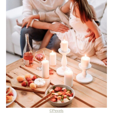
©Pexels