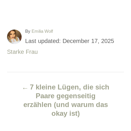
A
By
Emilia Wolf
u
P
Last updated:
December 17, 2025
t
o
C
Starke Frau
h
o
s
a
r
t
t
P
e
e
7 kleine Lügen, die sich
d
g
o
Paare gegenseitig
o
o
erzählen (und warum das
s
n
r
okay ist)
i
t
e