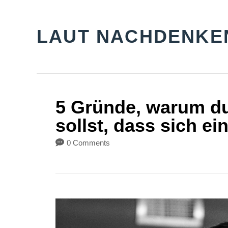
S
k
LAUT NACHDENKE
i
p
t
o
5 Gründe, warum du
C
sollst, dass sich ei
o
0 Comments
n
t
e
n
t