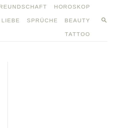
REUNDSCHAFT
HOROSKOP
S
LIEBE
SPRÜCHE
BEAUTY
E
A
TATTOO
R
C
H