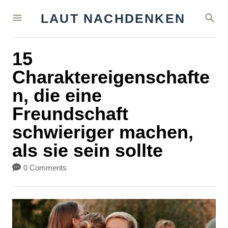
S
S
LAUT NACHDENKEN
k
E
A
i
R
15
C
p
H
Charaktereigenschafte
t
n, die eine
o
Freundschaft
C
schwieriger machen,
o
als sie sein sollte
n
t
0 Comments
e
n
t