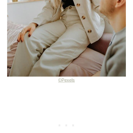
©Pexels