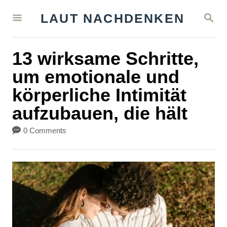
S
S
LAUT NACHDENKEN
k
E
A
i
R
13 wirksame Schritte,
C
p
H
um emotionale und
t
körperliche Intimität
o
aufzubauen, die hält
C
o
0 Comments
n
t
e
n
t