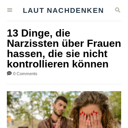
S
S
LAUT NACHDENKEN
k
E
A
i
R
13 Dinge, die
C
p
H
Narzissten über Frauen
t
hassen, die sie nicht
o
kontrollieren können
C
o
0 Comments
n
t
e
n
t