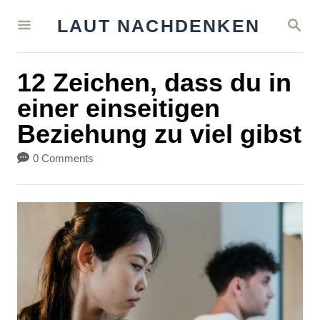
S
S
LAUT NACHDENKEN
k
E
A
i
R
12 Zeichen, dass du in
C
p
H
einer einseitigen
t
Beziehung zu viel gibst
o
C
0 Comments
o
n
t
e
n
t