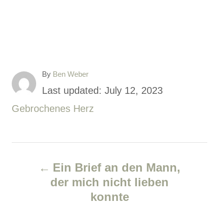
A
By
Ben Weber
u
P
Last updated:
July 12, 2023
t
o
C
Gebrochenes Herz
h
o
s
a
r
t
t
P
e
e
Ein Brief an den Mann,
d
g
o
der mich nicht lieben
o
o
konnte
s
n
r
i