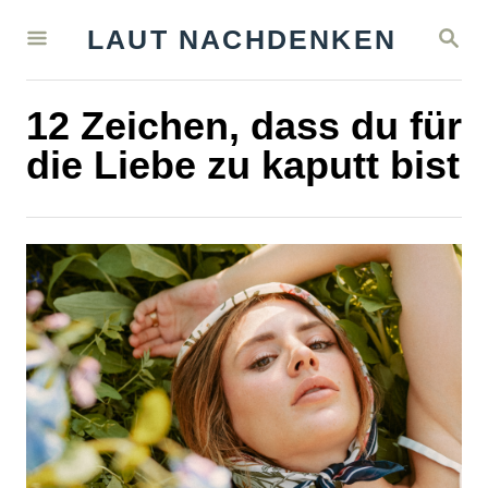
S
S
LAUT NACHDENKEN
k
E
A
i
R
12 Zeichen, dass du für
C
p
H
die Liebe zu kaputt bist
t
o
C
o
n
t
e
n
t