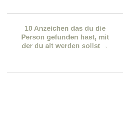
t
e
n
s
10 Anzeichen das du die
a
Person gefunden hast, mit
v
der du alt werden sollst
i
g
a
t
i
o