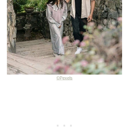
©Pexels