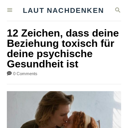
S
S
LAUT NACHDENKEN
k
E
A
i
R
12 Zeichen, dass deine
C
p
H
Beziehung toxisch für
t
deine psychische
o
Gesundheit ist
C
o
0 Comments
n
t
e
n
t