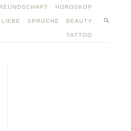
REUNDSCHAFT
HOROSKOP
S
LIEBE
SPRÜCHE
BEAUTY
E
A
TATTOO
R
C
H