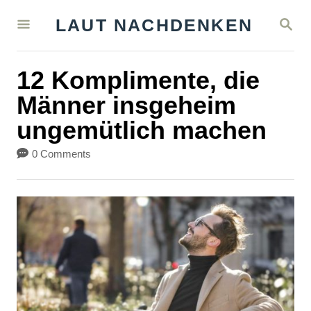
S
S
LAUT NACHDENKEN
k
E
A
i
R
12 Komplimente, die
C
p
H
Männer insgeheim
t
ungemütlich machen
o
C
0 Comments
o
n
t
e
n
t