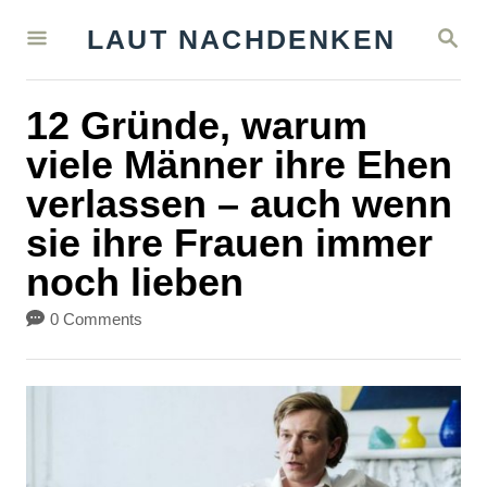
S
S
LAUT NACHDENKEN
k
E
A
i
R
12 Gründe, warum
C
p
H
viele Männer ihre Ehen
t
verlassen – auch wenn
o
sie ihre Frauen immer
C
noch lieben
o
n
0 Comments
t
e
n
t