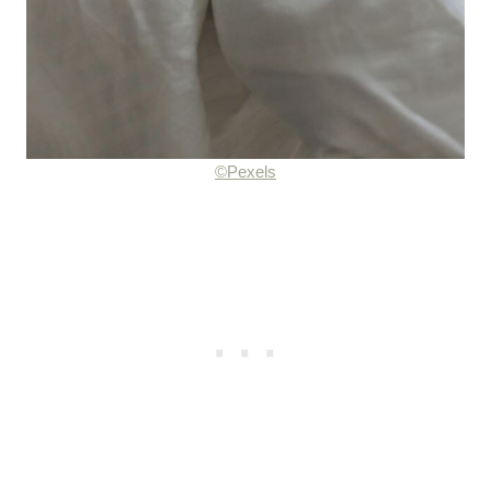
©Pexels