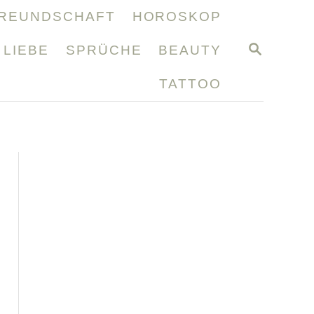
REUNDSCHAFT
HOROSKOP
S
LIEBE
SPRÜCHE
BEAUTY
E
A
TATTOO
R
C
H