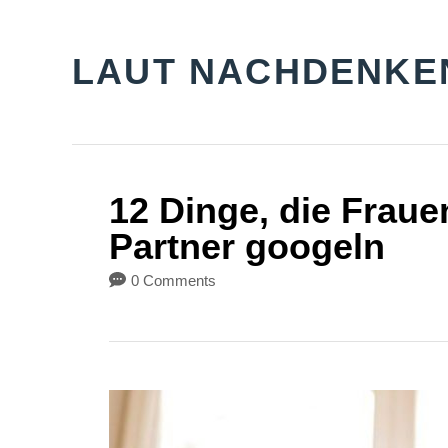
S
k
LAUT NACHDENKE
i
p
t
o
12 Dinge, die Fraue
C
Partner googeln
o
0 Comments
n
t
e
n
t