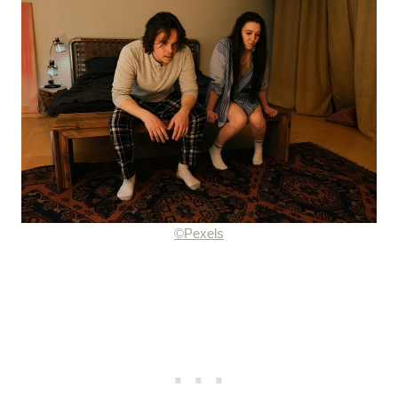
©Pexels