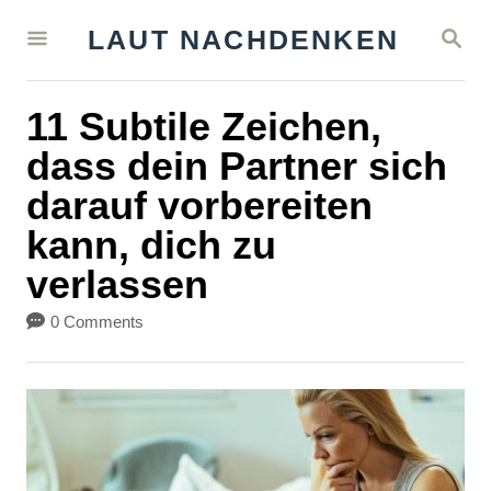
S
S
LAUT NACHDENKEN
k
E
A
i
R
11 Subtile Zeichen,
C
p
H
dass dein Partner sich
t
darauf vorbereiten
o
kann, dich zu
C
verlassen
o
n
0 Comments
t
e
n
t