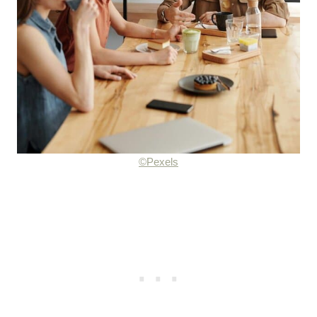
©Pexels