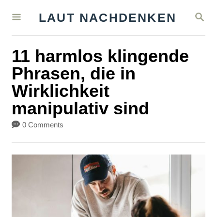
S
S
LAUT NACHDENKEN
k
E
A
i
R
11 harmlos klingende
C
p
H
Phrasen, die in
t
Wirklichkeit
o
manipulativ sind
C
o
0 Comments
n
t
e
n
t