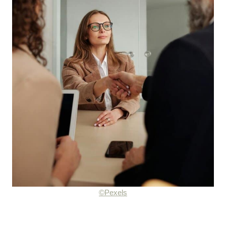
©Pexels