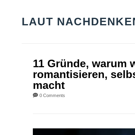
S
k
LAUT NACHDENKE
i
p
t
o
11 Gründe, warum w
C
romantisieren, selb
o
macht
n
0 Comments
t
e
n
t