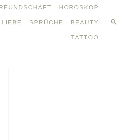
REUNDSCHAFT
HOROSKOP
S
LIEBE
SPRÜCHE
BEAUTY
E
A
TATTOO
R
C
H