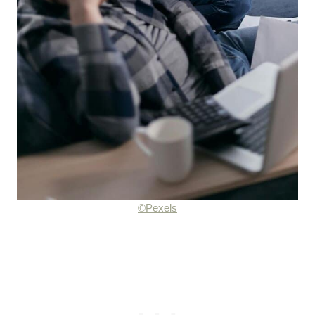
©Pexels