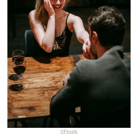
©Pexels