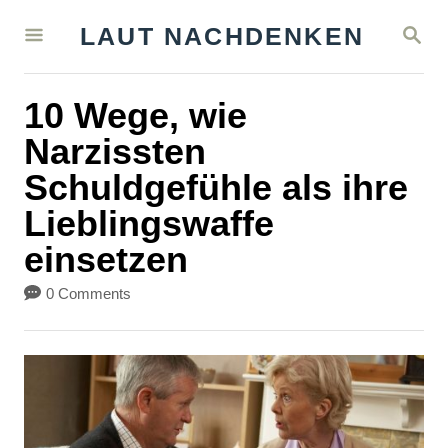
S
S
LAUT NACHDENKEN
k
E
A
i
R
10 Wege, wie
C
p
H
Narzissten
t
Schuldgefühle als ihre
o
Lieblingswaffe
C
einsetzen
o
n
0 Comments
t
e
n
t