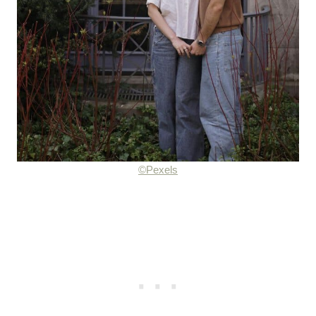
©Pexels