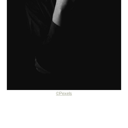
©Pexels