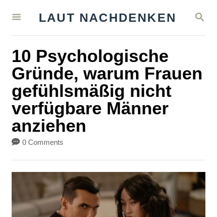
S
S
LAUT NACHDENKEN
k
E
A
i
R
10 Psychologische
C
p
H
Gründe, warum Frauen
t
gefühlsmäßig nicht
o
verfügbare Männer
C
anziehen
o
n
0 Comments
t
e
n
t