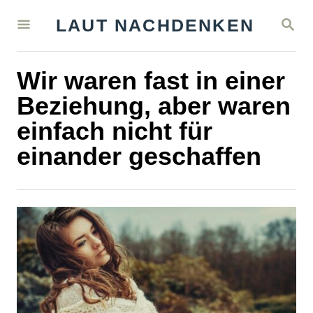
S
S
LAUT NACHDENKEN
k
E
A
i
R
Wir waren fast in einer
C
p
H
Beziehung, aber waren
t
einfach nicht für
o
einander geschaffen
C
o
n
t
e
n
t