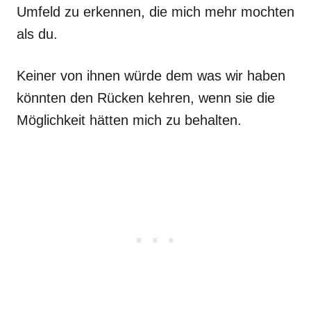
Umfeld zu erkennen, die mich mehr mochten
als du.
Keiner von ihnen würde dem was wir haben
könnten den Rücken kehren, wenn sie die
Möglichkeit hätten mich zu behalten.