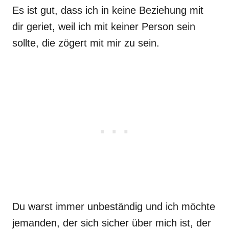
Es ist gut, dass ich in keine Beziehung mit
dir geriet, weil ich mit keiner Person sein
sollte, die zögert mit mir zu sein.
Du warst immer unbeständig und ich möchte
jemanden, der sich sicher über mich ist, der