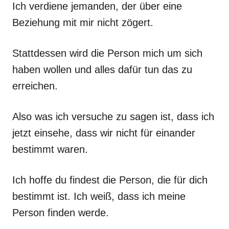
Ich verdiene jemanden, der über eine
Beziehung mit mir nicht zögert.
Stattdessen wird die Person mich um sich
haben wollen und alles dafür tun das zu
erreichen.
Also was ich versuche zu sagen ist, dass ich
jetzt einsehe, dass wir nicht für einander
bestimmt waren.
Ich hoffe du findest die Person, die für dich
bestimmt ist. Ich weiß, dass ich meine
Person finden werde.