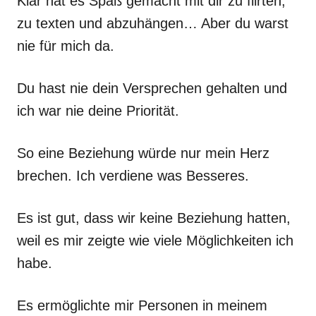
Klar hat es Spaß gemacht mit dir zu flirten,
zu texten und abzuhängen… Aber du warst
nie für mich da.
Du hast nie dein Versprechen gehalten und
ich war nie deine Priorität.
So eine Beziehung würde nur mein Herz
brechen. Ich verdiene was Besseres.
Es ist gut, dass wir keine Beziehung hatten,
weil es mir zeigte wie viele Möglichkeiten ich
habe.
Es ermöglichte mir Personen in meinem