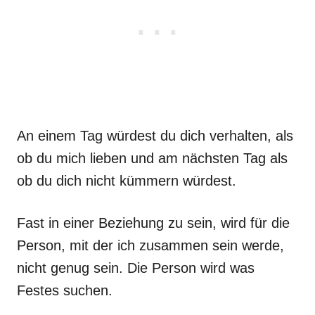
An einem Tag würdest du dich verhalten, als
ob du mich lieben und am nächsten Tag als
ob du dich nicht kümmern würdest.
Fast in einer Beziehung zu sein, wird für die
Person, mit der ich zusammen sein werde,
nicht genug sein. Die Person wird was
Festes suchen.