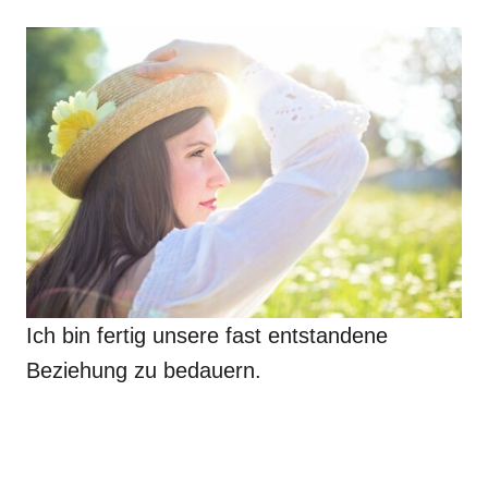
Ich bin fertig unsere fast entstandene
Beziehung zu bedauern.