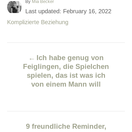
A
By
Mia Becker
u
P
Last updated:
February 16, 2022
t
o
C
Komplizierte Beziehung
h
o
s
a
r
t
t
P
e
e
Ich habe genug von
d
g
o
Feiglingen, die Spielchen
o
o
spielen, das ist was ich
s
n
r
von einem Mann will
i
t
e
n
s
a
9 freundliche Reminder,