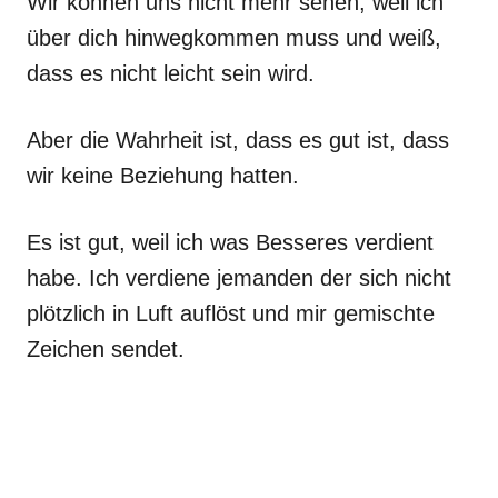
Wir können uns nicht mehr sehen, weil ich
über dich hinwegkommen muss und weiß,
dass es nicht leicht sein wird.
Aber die Wahrheit ist, dass es gut ist, dass
wir keine Beziehung hatten.
Es ist gut, weil ich was Besseres verdient
habe. Ich verdiene jemanden der sich nicht
plötzlich in Luft auflöst und mir gemischte
Zeichen sendet.