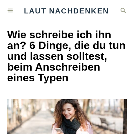
S
S
LAUT NACHDENKEN
k
E
A
i
R
Wie schreibe ich ihn
C
p
H
an? 6 Dinge, die du tun
t
und lassen solltest,
o
beim Anschreiben
C
eines Typen
o
n
t
e
n
t