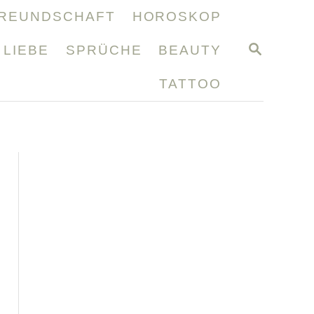
REUNDSCHAFT
HOROSKOP
S
LIEBE
SPRÜCHE
BEAUTY
E
A
TATTOO
R
C
H