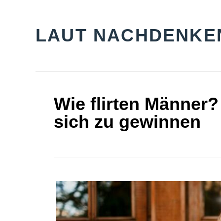
S
k
LAUT NACHDENKE
i
p
t
o
Wie flirten Männer? 
C
sich zu gewinnen
o
n
t
e
n
t