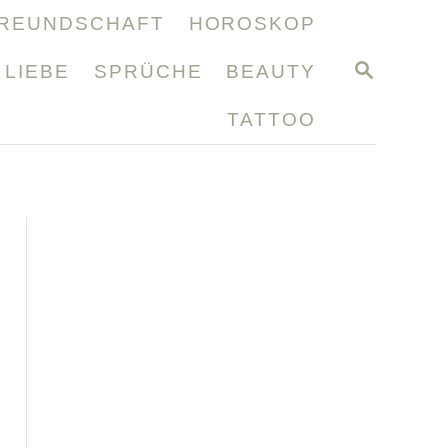
REUNDSCHAFT
HOROSKOP
S
LIEBE
SPRÜCHE
BEAUTY
E
A
TATTOO
R
C
H