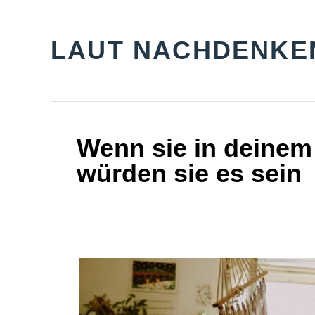
S
k
LAUT NACHDENKE
i
p
t
o
Wenn sie in deinem 
C
würden sie es sein
o
n
t
e
n
t