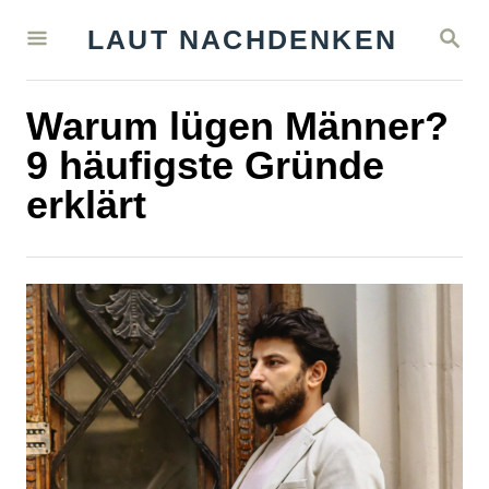
S
S
LAUT NACHDENKEN
k
E
A
i
R
Warum lügen Männer?
C
p
H
9 häufigste Gründe
t
erklärt
o
C
o
n
t
e
n
t