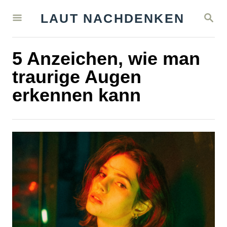
S
S
LAUT NACHDENKEN
k
E
A
i
R
5 Anzeichen, wie man
C
p
H
traurige Augen
t
erkennen kann
o
C
o
n
t
e
n
t